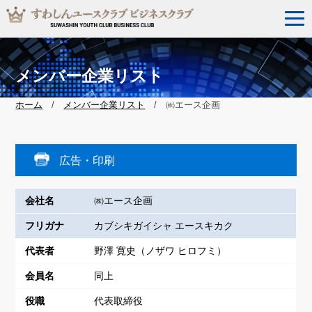
メンバー企業リスト
ホーム
/
メンバー企業リスト
/ ㈱エース企画
広告・印刷
会社名
㈱エース企画
フリガナ
カブシキガイシャ エースキカク
代表者
野澤 寛史（ノザワ ヒロフミ）
会員名
同上
役職
代表取締役