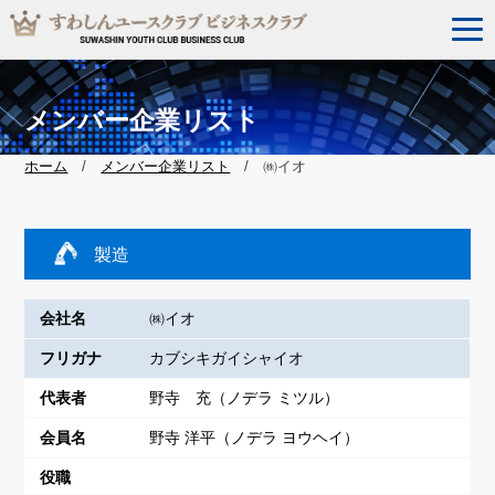
メンバー企業リスト
ホーム
/
メンバー企業リスト
/ ㈱イオ
製造
会社名
㈱イオ
フリガナ
カブシキガイシャイオ
代表者
野寺 充（ノデラ ミツル）
会員名
野寺 洋平（ノデラ ヨウヘイ）
役職